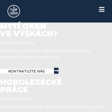
MYTÍ OKEN
VE VÝŠKÁCH?
ŽÁDNÝ PROBLÉM!
Zabýváme se především výškovými pracemi a údržbou
nemovitostí v Brně a širokém okolí.
KONTAKTUJTE NÁS
HOROLEZECKÉ
PRÁCE
ÚDRŽBA BUDOV
Poskytujeme celou řadu specializovaných služeb, od mytí