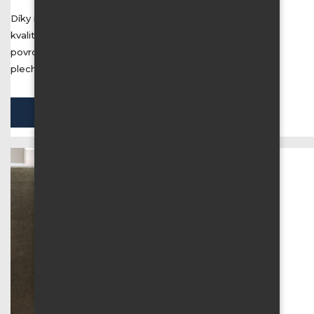
Díky metodě mytí demineralizovanou vodou dokážeme
kvalitně, rychle, šetrně a hlavně ekologicky očistit různé
povrchy jako jsou okna, prosklené fasády, ale také vlnité
plechy, hliníkové obklady či opláštění budov.
VŠECHNY SLUŽBY