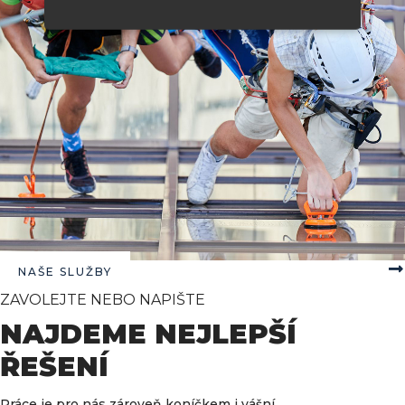
NAŠE SLUŽBY
ZAVOLEJTE NEBO NAPIŠTE
NAJDEME NEJLEPŠÍ
ŘEŠENÍ
Práce je pro nás zároveň koníčkem i vášní,