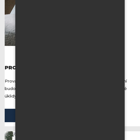
PROFESIONÁLNÍ ÚKLID
Provádíme mytí oken, včetně rámů a žaluzií, mytí opláštění
budov, čištění podlahových krytin, pravidelné i jednorázové
úklidy bytů, domů, kancelářských a výrobních budov.
VŠECHNY SLUŽBY