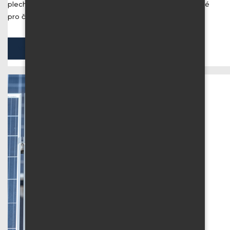
plechy, hliníkové obklady či opláštění budov. Ideální je také
pro čištění solárních panelů.
VŠECHNY SLUŽBY