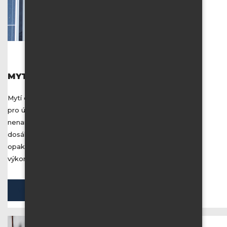
MYTÍ SOLÁRNÍCH PANELŮ
Mytí demineralizovanou vodou je naprosto ideální volbou
pro údržbu solárních panelů. Čistá voda bez saponátu
nenarušuje vlastnosti ochranné folie na povrchu panelů a
dosáhneme s ní perfektní čistoty. Ideální je údržbu
opakovat alespoň 2x ročně, panely tak neztratí na svém
výkonu a nevzniknou na nich škody.
VŠECHNY SLUŽBY