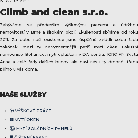
KDO JSME?
Climb and clean s.r.o.
Zabýváme se především výškovými pracemi a údržbou
nemovitostí v Brně a širokém okolí. Zkušenosti sbíráme od roku
2011. Za dobu naší existence jsme úspěšně zvládli celou řadu
zakázek, mezi ty nejvýznamnější patří mytí oken Fakultní
nemocnice Bohunice, mytí opláštění VIDA centra, ICRC FN Svatá
Anna a celé řady dalších budov, ale baví nás i ty drobné, třeba
přímo u vás doma.
NAŠE SLUŽBY
VÝŠKOVÉ PRÁCE
MYTÍ OKEN
MYTÍ SOLÁRNÍCH PANELŮ
ČIŠTĚNÍ FASÁD