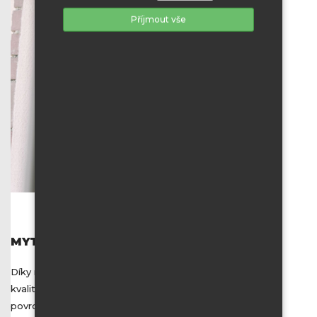
Příjmout vše
MYTÍ OKEN
Díky metodě mytí demineralizovanou vodou dokážeme
kvalitně, rychle, šetrně a hlavně ekologicky očistit různé
povrchy jako jsou okna, prosklené fasády, ale také vlnité