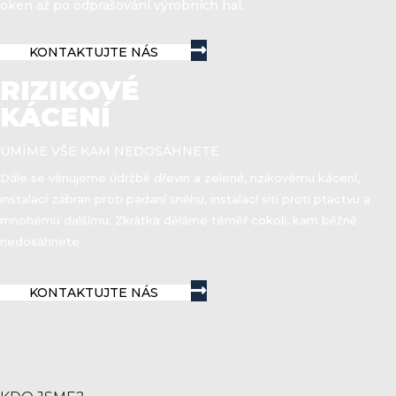
oken až po odprašování výrobních hal.
KONTAKTUJTE NÁS
RIZIKOVÉ
KÁCENÍ
UMÍME VŠE KAM NEDOSÁHNETE
Dále se věnujeme údržbě dřevin a zeleně, rizikovému kácení,
instalací zábran proti padaní sněhu, instalací sítí proti ptactvu a
mnohému dalšímu. Zkrátka děláme téměř cokoli, kam běžně
nedosáhnete.
KONTAKTUJTE NÁS