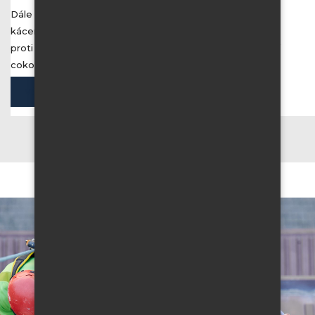
Dále se věnujeme údržbě dřevin a zeleně, rizikovému
kácení, instalací zábran proti padaní sněhu, instalací sítí
proti ptactvu a mnohému dalšímu. Zkrátka děláme téměř
cokoli, kam běžně nedosáhnete.
VŠECHNY SLUŽBY