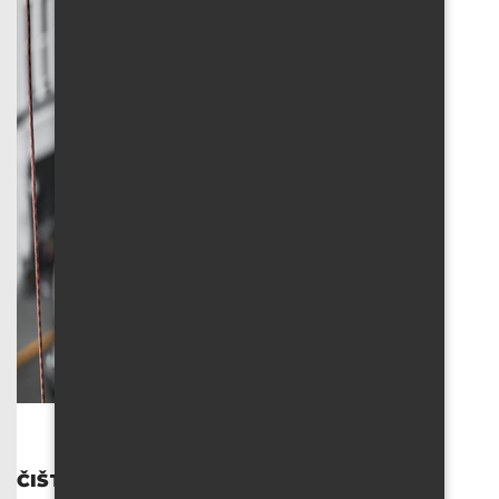
ČIŠTĚNÍ FASÁD